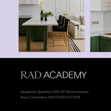
Академия Дизайна RAD ИП Вылегжанина
Анна Сергеевна ИНН 504507471939